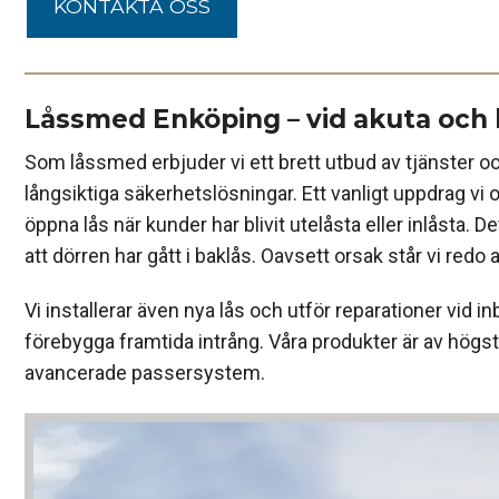
KONTAKTA OSS
Låssmed Enköping – vid akuta och 
Som låssmed erbjuder vi ett brett utbud av tjänster o
långsiktiga säkerhetslösningar. Ett vanligt uppdrag vi of
öppna lås när kunder har blivit utelåsta eller inlåsta. D
att dörren har gått i baklås. Oavsett orsak står vi redo att
Vi installerar även nya lås och utför reparationer vid inbr
förebygga framtida intrång. Våra produkter är av högsta kv
avancerade passersystem.