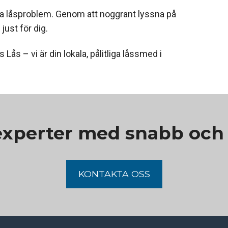
alla låsproblem. Genom att noggrant lyssna på
ust för dig.
ås – vi är din lokala, pålitliga låssmed i
experter med snabb och p
KONTAKTA OSS