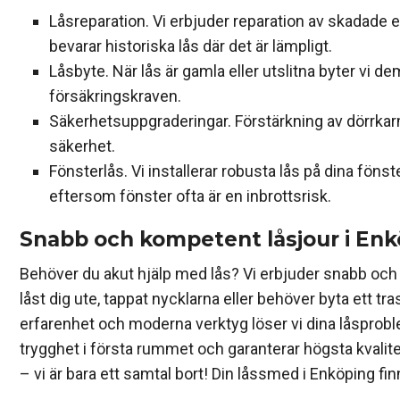
Låsreparation. Vi erbjuder reparation av skadade ell
bevarar historiska lås där det är lämpligt.
Låsbyte. När lås är gamla eller utslitna byter vi 
försäkringskraven.
Säkerhetsuppgraderingar. Förstärkning av dörrkarm 
säkerhet.
Fönsterlås. Vi installerar robusta lås på dina föns
eftersom fönster ofta är en inbrottsrisk.
Snabb och kompetent låsjour i Enk
Behöver du akut hjälp med lås? Vi erbjuder snabb och p
låst dig ute, tappat nycklarna eller behöver byta ett tras
erfarenhet och moderna verktyg löser vi dina låsproblem
trygghet i första rummet och garanterar högsta kvalite
– vi är bara ett samtal bort! Din låssmed i Enköping f