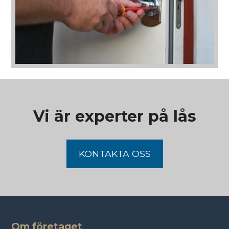
Vi är experter på lås
KONTAKTA OSS
Om företaget